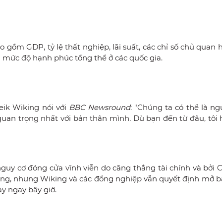
o gồm GDP, tỷ lệ thất nghiệp, lãi suất, các chỉ số chủ quan
h mức độ hạnh phúc tổng thể ở các quốc gia.
ik Wiking nói với
BBC Newsround
: "Chúng ta có thể là n
quan trọng nhất với bản thân mình
.
Dù bạn đến từ đâu, tôi
guy cơ đóng cửa vĩnh viễn do căng thẳng tài chính và bởi C
tàng, nhưng Wiking và các đồng nghiệp vẫn quyết định mở b
y ngay bây giờ.