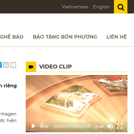
Vietnamese
English
NGHỀ BÁO
BẢO TÀNG BỐN PHƯƠNG
LIÊN HỆ
VIDEO CLIP
Video
Player
h riêng
penhagen
ớc hiện
00:00
13:28