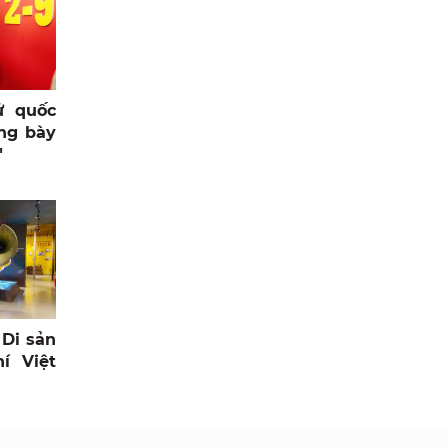
ử quốc
ng bày
"
 Di sản
í Việt