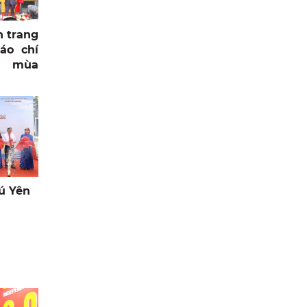
n trang
áo chí
g mùa
ú Yên