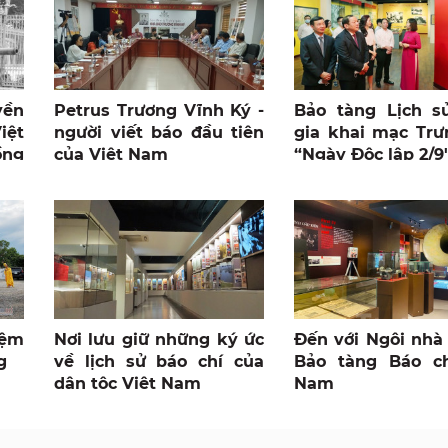
yền
Petrus Trương Vĩnh Ký -
Bảo tàng Lịch s
iệt
người viết báo đầu tiên
gia khai mạc Trư
ồng
của Việt Nam
“Ngày Độc lập 2/9
iệm
Nơi lưu giữ những ký ức
Đến với Ngôi nhà
g
về lịch sử báo chí của
Bảo tàng Báo ch
dân tộc Việt Nam
Nam