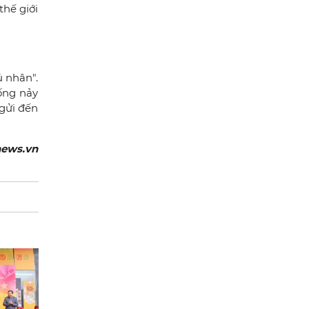
hế giới
ủ nhân".
ống nảy
gửi đến
news.vn