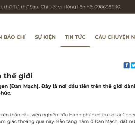
, thứ Tư, thứ Sáu
.
Chi tiết vui lòng liên hệ: 0986986110.
N BÁO CHÍ
SỰ KIỆN
TIN TỨC
CÂU CHUYỆN 
 thế giới
 (Đan Mạch). Đây là nơi đầu tiên trên thế giới dàn
phúc.
g trên toàn cầu, viện nghiên cứu Hạnh phúc có trụ sở tại Co
cảm giác thoáng qua này. Bảo tàng nằm ở Đan Mạch, đất nư