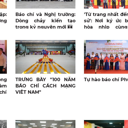
ập:
Báo chí và Nghị trường:
'Từ trang nhất đế
ờng
Dòng chảy kiến tạo
sử': Nơi ký ức b
trong kỷ nguyên mới
hòa nhịp cùn
xuân
ọng
TRƯNG BÀY "100 NĂM
Tự hào báo chí Ph
làm
BÁO CHÍ CÁCH MẠNG
chí
VIỆT NAM"