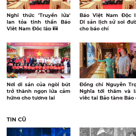
Nghi thức 'Truyền lửa'
Báo Việt Nam Độc l
lan tỏa tinh thần Báo
Di sản lịch sử soi đư
Việt Nam Độc lập
cho báo chí
Nơi di sản của ngòi bút
Đồng chí Nguyễn Tr
trở thành ngọn lửa cảm
Nghĩa tới thăm và 
hứng cho tương lai
việc tại Bảo tàng Báo 
TIN CŨ