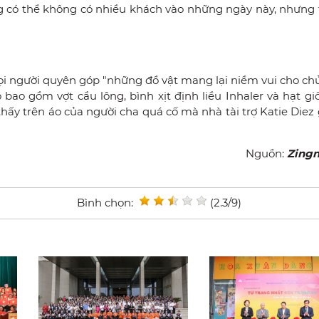
g có thể không có nhiều khách vào những ngày này, nhưng t
mọi người quyên góp "những đồ vật mang lại niềm vui cho ch
ao gồm vợt cầu lông, bình xịt định liều Inhaler và hạt gi
y trên áo của người cha quá cố mà nhà tài trợ Katie Diez 
Nguồn:
Zing
Bình chọn:
(2.3/9)