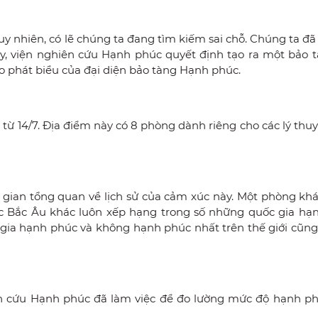
y nhiên, có lẽ chúng ta đang tìm kiếm sai chỗ. Chúng ta đã
, viện nghiên cứu Hạnh phúc quyết định tạo ra một bảo t
o phát biểu của đại diện bảo tàng Hạnh phúc.
 14/7. Địa điểm này có 8 phòng dành riêng cho các lý thuy
gian tổng quan về lịch sử của cảm xúc này. Một phòng khác
c Bắc Âu khác luôn xếp hạng trong số những quốc gia hạ
c gia hạnh phúc và không hạnh phúc nhất trên thế giới cũng
ên cứu Hạnh phúc đã làm việc để đo lường mức độ hạnh p