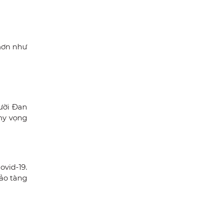
 hơn như
gười Đan
 hy vọng
ovid-19.
ảo tàng